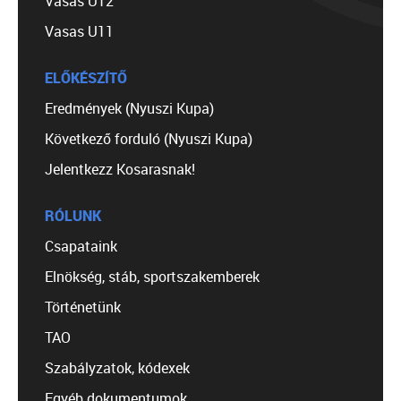
Vasas U12
Vasas U11
ELŐKÉSZÍTŐ
Eredmények (Nyuszi Kupa)
Következő forduló (Nyuszi Kupa)
Jelentkezz Kosarasnak!
RÓLUNK
Csapataink
Elnökség, stáb, sportszakemberek
Történetünk
TAO
Szabályzatok, kódexek
Egyéb dokumentumok