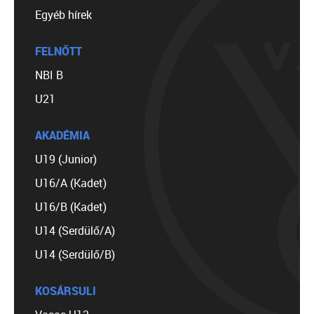
Egyéb hírek
FELNŐTT
NBI B
U21
AKADÉMIA
U19 (Junior)
U16/A (Kadet)
U16/B (Kadet)
U14 (Serdülő/A)
U14 (Serdülő/B)
KOSÁRSULI