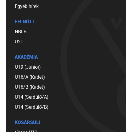
Egyéb hírek
FELNŐTT
NBI B
U21
AKADÉMIA
U19 (Junior)
U16/A (Kadet)
U16/B (Kadet)
U14 (Serdülő/A)
U14 (Serdülő/B)
KOSÁRSULI