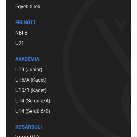
Egyéb hírek
FELNŐTT
NBI B
U21
AKADÉMIA
U19 (Junior)
U16/A (Kadet)
U16/B (Kadet)
U14 (Serdülő/A)
U14 (Serdülő/B)
KOSÁRSULI