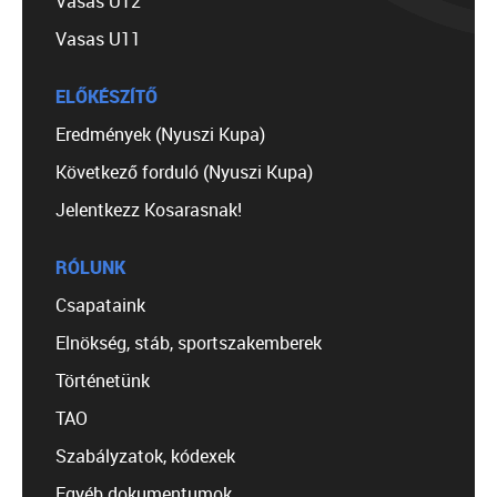
Vasas U12
Vasas U11
ELŐKÉSZÍTŐ
Eredmények (Nyuszi Kupa)
Következő forduló (Nyuszi Kupa)
Jelentkezz Kosarasnak!
RÓLUNK
Csapataink
Elnökség, stáb, sportszakemberek
Történetünk
TAO
Szabályzatok, kódexek
Egyéb dokumentumok