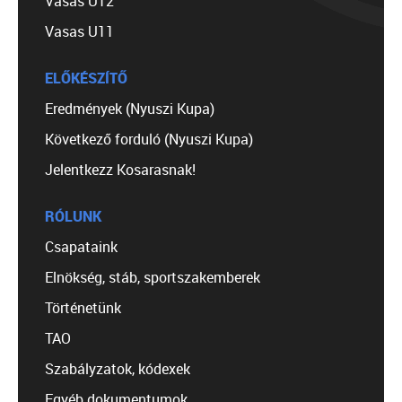
Vasas U12
Vasas U11
ELŐKÉSZÍTŐ
Eredmények (Nyuszi Kupa)
Következő forduló (Nyuszi Kupa)
Jelentkezz Kosarasnak!
RÓLUNK
Csapataink
Elnökség, stáb, sportszakemberek
Történetünk
TAO
Szabályzatok, kódexek
Egyéb dokumentumok