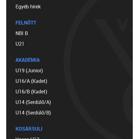
Egyéb hírek
FELNŐTT
NBI B
U21
AKADÉMIA
U19 (Junior)
U16/A (Kadet)
U16/B (Kadet)
U14 (Serdülő/A)
U14 (Serdülő/B)
KOSÁRSULI