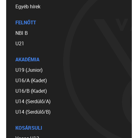
Egyéb hírek
FELNŐTT
NBI B
U21
AKADÉMIA
U19 (Junior)
U16/A (Kadet)
U16/B (Kadet)
U14 (Serdülő/A)
U14 (Serdülő/B)
KOSÁRSULI