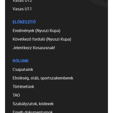
Vasas U12
Vasas U11
ELŐKÉSZÍTŐ
Eredmények (Nyuszi Kupa)
Következő forduló (Nyuszi Kupa)
Jelentkezz Kosarasnak!
RÓLUNK
Csapataink
Elnökség, stáb, sportszakemberek
Történetünk
TAO
Szabályzatok, kódexek
Egyéb dokumentumok