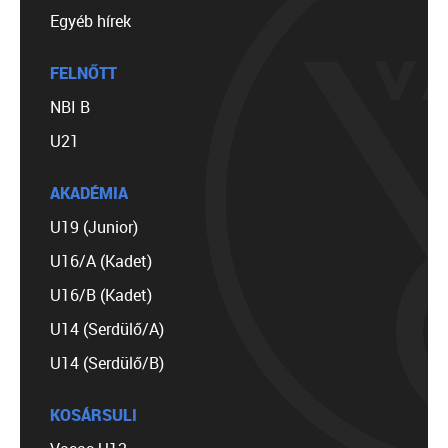
Egyéb hírek
FELNŐTT
NBI B
U21
AKADÉMIA
U19 (Junior)
U16/A (Kadet)
U16/B (Kadet)
U14 (Serdülő/A)
U14 (Serdülő/B)
KOSÁRSULI