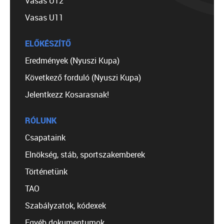
Vasas U12
Vasas U11
ELŐKÉSZÍTŐ
Eredmények (Nyuszi Kupa)
Következő forduló (Nyuszi Kupa)
Jelentkezz Kosarasnak!
RÓLUNK
Csapataink
Elnökség, stáb, sportszakemberek
Történetünk
TAO
Szabályzatok, kódexek
Egyéb dokumentumok