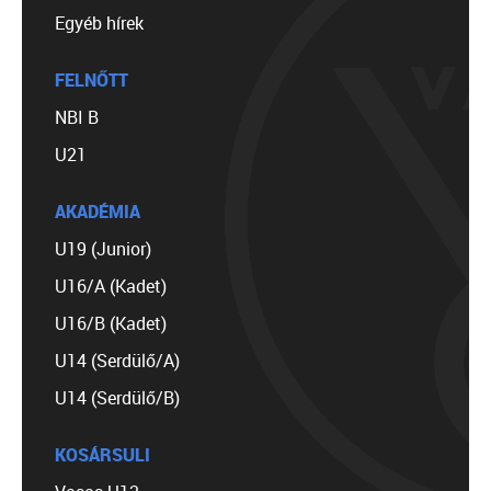
Egyéb hírek
FELNŐTT
NBI B
U21
AKADÉMIA
U19 (Junior)
U16/A (Kadet)
U16/B (Kadet)
U14 (Serdülő/A)
U14 (Serdülő/B)
KOSÁRSULI