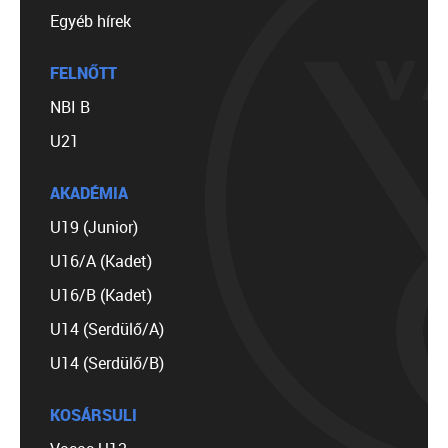
Egyéb hírek
FELNŐTT
NBI B
U21
AKADÉMIA
U19 (Junior)
U16/A (Kadet)
U16/B (Kadet)
U14 (Serdülő/A)
U14 (Serdülő/B)
KOSÁRSULI