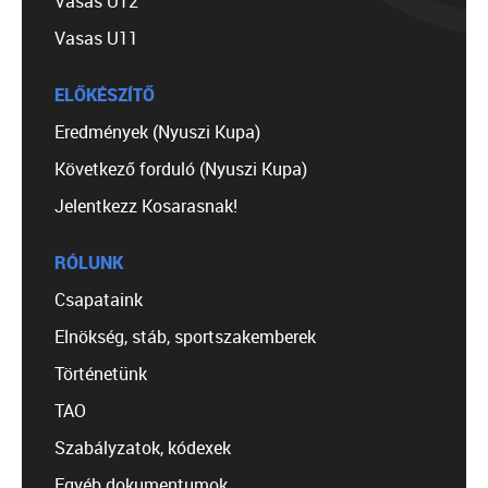
Vasas U12
Vasas U11
ELŐKÉSZÍTŐ
Eredmények (Nyuszi Kupa)
Következő forduló (Nyuszi Kupa)
Jelentkezz Kosarasnak!
RÓLUNK
Csapataink
Elnökség, stáb, sportszakemberek
Történetünk
TAO
Szabályzatok, kódexek
Egyéb dokumentumok