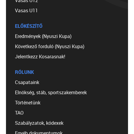
Vasas U12
Vasas U11
ELŐKÉSZÍTŐ
Eredmények (Nyuszi Kupa)
Következő forduló (Nyuszi Kupa)
Jelentkezz Kosarasnak!
RÓLUNK
Csapataink
Elnökség, stáb, sportszakemberek
Történetünk
TAO
Szabályzatok, kódexek
Egyéb dokumentumok