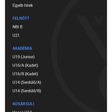
Egyéb hírek
FELNŐTT
NBI B
U21
AKADÉMIA
U19 (Junior)
U16/A (Kadet)
U16/B (Kadet)
U14 (Serdülő/A)
U14 (Serdülő/B)
KOSÁRSULI