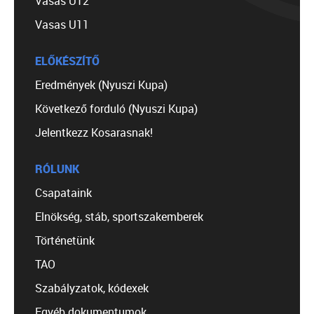
Vasas U12
Vasas U11
ELŐKÉSZÍTŐ
Eredmények (Nyuszi Kupa)
Következő forduló (Nyuszi Kupa)
Jelentkezz Kosarasnak!
RÓLUNK
Csapataink
Elnökség, stáb, sportszakemberek
Történetünk
TAO
Szabályzatok, kódexek
Egyéb dokumentumok