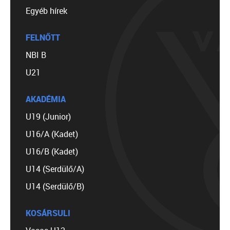
Egyéb hírek
FELNŐTT
NBI B
U21
AKADÉMIA
U19 (Junior)
U16/A (Kadet)
U16/B (Kadet)
U14 (Serdülő/A)
U14 (Serdülő/B)
KOSÁRSULI