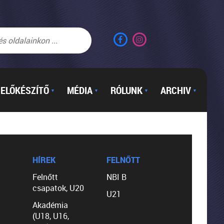
ELŐKÉSZÍTŐ
MÉDIA
RÓLUNK
ARCHIV
▼
▼
▼
▼
HÍREK
FELNŐTT
Felnőtt
NBI B
csapatok, U20
U21
Akadémia
(U18, U16,