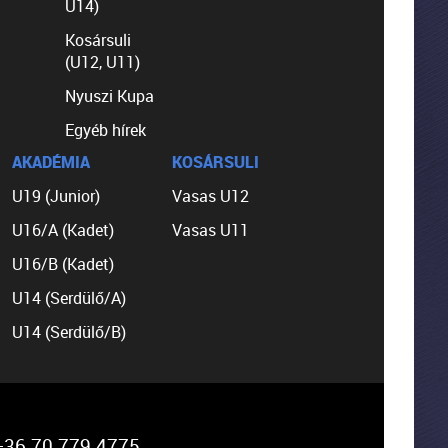
U14)
Kosársuli
(U12, U11)
Nyuszi Kupa
Egyéb hírek
AKADÉMIA
KOSÁRSULI
U19 (Junior)
Vasas U12
U16/A (Kadet)
Vasas U11
U16/B (Kadet)
U14 (Serdülő/A)
U14 (Serdülő/B)
36 70 779 4775