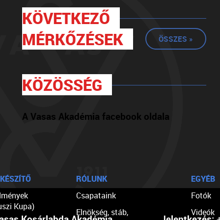
KÖVETKEZŐ
MÉRKŐZÉSEK
ÖSSZES »
KÖZÖSSÉG
A Vasas Akadémia facebook oldala
KÉSZÍTŐ
RÓLUNK
EGYÉB
dmények
Csapataink
Fotók
uszi Kupa)
Elnökség, stáb,
Videók
asas Kosárlabda Akadémia
Jelentkezés:
+