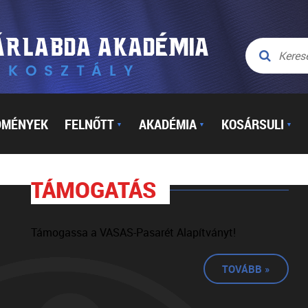
DMÉNYEK
FELNŐTT
AKADÉMIA
KOSÁRSULI
▼
▼
▼
TÁMOGATÁS
Támogassa a VASAS-Pasarét Alapítványt!
TOVÁBB »