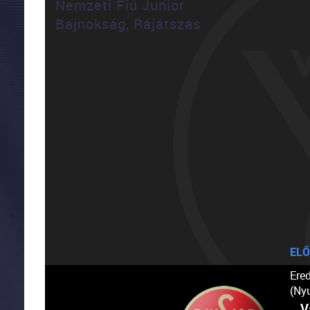
Nemzeti Fiú Junior
Bajnokság, Rájátszás
ELŐ
Ere
(Ny
V