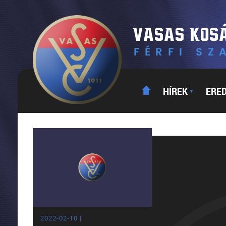
HÍREK
ERE
▼
2022-02-10 |