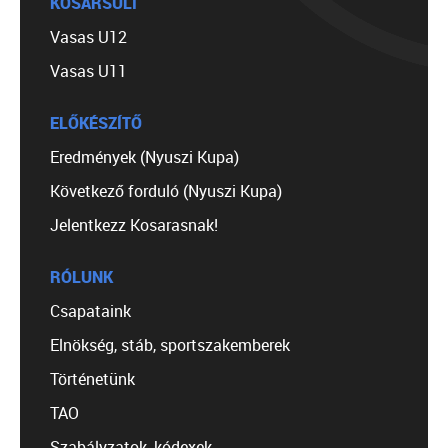
KOSÁRSULI
Vasas U12
Vasas U11
ELŐKÉSZÍTŐ
Eredmények (Nyuszi Kupa)
Következő forduló (Nyuszi Kupa)
Jelentkezz Kosarasnak!
RÓLUNK
Csapataink
Elnökség, stáb, sportszakemberek
Történetünk
TAO
Szabályzatok, kódexek