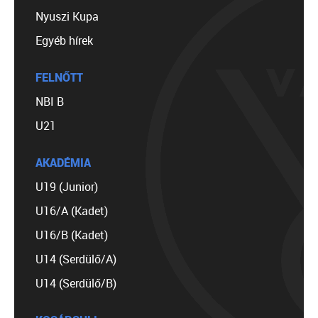
Nyuszi Kupa
Egyéb hírek
FELNŐTT
NBI B
U21
AKADÉMIA
U19 (Junior)
U16/A (Kadet)
U16/B (Kadet)
U14 (Serdülő/A)
U14 (Serdülő/B)