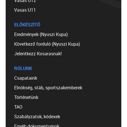
Vasas U12
Vasas U11
ELŐKÉSZÍTŐ
Eredmények (Nyuszi Kupa)
Következő forduló (Nyuszi Kupa)
Jelentkezz Kosarasnak!
RÓLUNK
Csapataink
Elnökség, stáb, sportszakemberek
Történetünk
TAO
Szabályzatok, kódexek
Egyéb dokumentumok