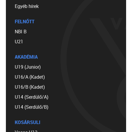
Egyéb hírek
FELNŐTT
NBI B
U21
AKADÉMIA
U19 (Junior)
U16/A (Kadet)
U16/B (Kadet)
U14 (Serdülő/A)
U14 (Serdülő/B)
KOSÁRSULI