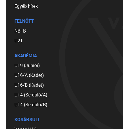
Egyéb hírek
FELNŐTT
NBI B
U21
AKADÉMIA
U19 (Junior)
U16/A (Kadet)
U16/B (Kadet)
U14 (Serdülő/A)
U14 (Serdülő/B)
KOSÁRSULI