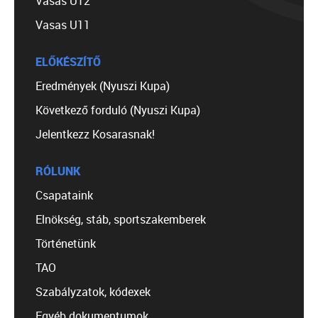
Vasas U12
Vasas U11
ELŐKÉSZÍTŐ
Eredmények (Nyuszi Kupa)
Következő forduló (Nyuszi Kupa)
Jelentkezz Kosarasnak!
RÓLUNK
Csapataink
Elnökség, stáb, sportszakemberek
Történetünk
TAO
Szabályzatok, kódexek
Egyéb dokumentumok