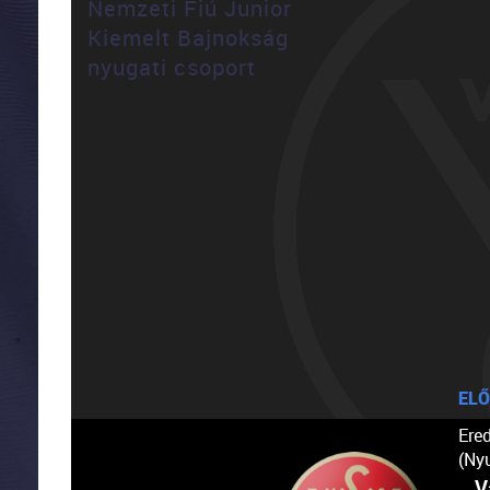
Nemzeti Fiú Junior
Kiemelt Bajnokság
nyugati csoport
ELŐ
Ere
(Ny
V