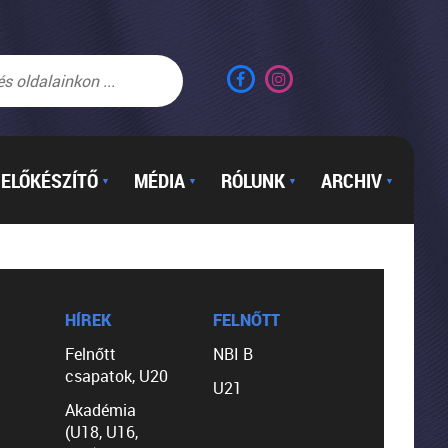
ELŐKÉSZÍTŐ
MÉDIA
RÓLUNK
ARCHIV
▼
▼
▼
▼
HÍREK
FELNŐTT
Felnőtt
NBI B
csapatok, U20
U21
Akadémia
(U18, U16,