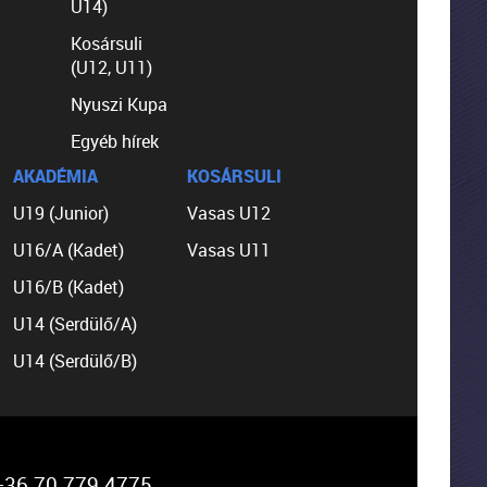
U14)
Kosársuli
(U12, U11)
Nyuszi Kupa
Egyéb hírek
AKADÉMIA
KOSÁRSULI
U19 (Junior)
Vasas U12
U16/A (Kadet)
Vasas U11
U16/B (Kadet)
U14 (Serdülő/A)
U14 (Serdülő/B)
36 70 779 4775