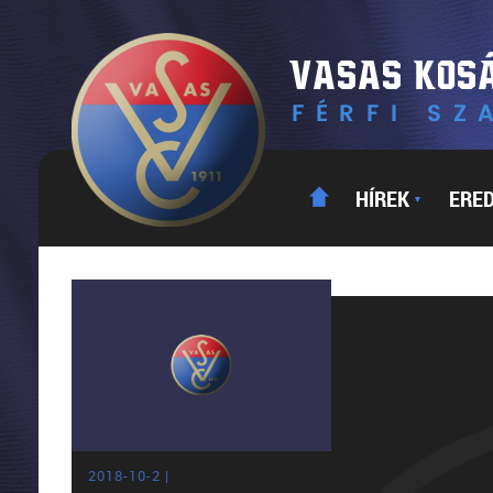
HÍREK
ERE
▼
2018-10-2 |