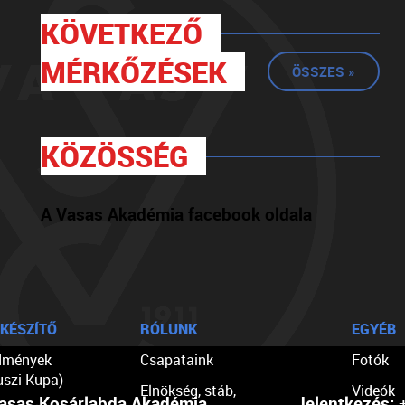
KÖVETKEZŐ
MÉRKŐZÉSEK
ÖSSZES »
KÖZÖSSÉG
A Vasas Akadémia facebook oldala
KÉSZÍTŐ
RÓLUNK
EGYÉB
dmények
Csapataink
Fotók
uszi Kupa)
Elnökség, stáb,
Videók
asas Kosárlabda Akadémia
Jelentkezés:
+