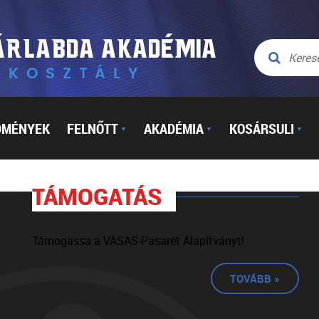
DMÉNYEK
FELNŐTT
AKADÉMIA
KOSÁRSULI
▼
▼
▼
TÁMOGATÁS
Támogassa a VASAS-Pasarét Alapítványt!
TOVÁBB »