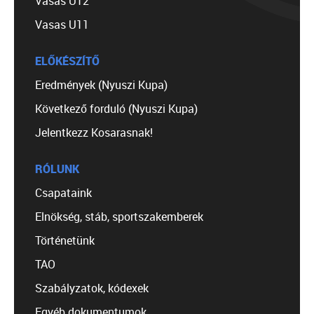
Vasas U12
Vasas U11
ELŐKÉSZÍTŐ
Eredmények (Nyuszi Kupa)
Következő forduló (Nyuszi Kupa)
Jelentkezz Kosarasnak!
RÓLUNK
Csapataink
Elnökség, stáb, sportszakemberek
Történetünk
TAO
Szabályzatok, kódexek
Egyéb dokumentumok