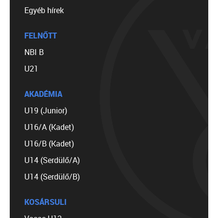
Egyéb hírek
FELNŐTT
NBI B
U21
AKADÉMIA
U19 (Junior)
U16/A (Kadet)
U16/B (Kadet)
U14 (Serdülő/A)
U14 (Serdülő/B)
KOSÁRSULI