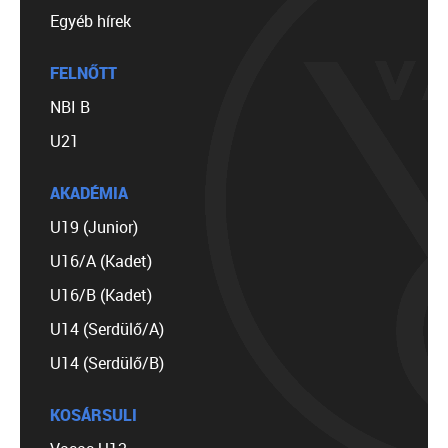
Egyéb hírek
FELNŐTT
NBI B
U21
AKADÉMIA
U19 (Junior)
U16/A (Kadet)
U16/B (Kadet)
U14 (Serdülő/A)
U14 (Serdülő/B)
KOSÁRSULI