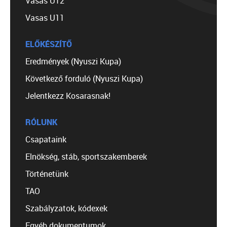
Vasas U12
Vasas U11
ELŐKÉSZÍTŐ
Eredmények (Nyuszi Kupa)
Következő forduló (Nyuszi Kupa)
Jelentkezz Kosarasnak!
RÓLUNK
Csapataink
Elnökség, stáb, sportszakemberek
Történetünk
TAO
Szabályzatok, kódexek
Egyéb dokumentumok