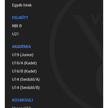
Egyéb hírek
FELNŐTT
NBI B
U21
AKADÉMIA
U19 (Junior)
U16/A (Kadet)
U16/B (Kadet)
U14 (Serdülő/A)
U14 (Serdülő/B)
KOSÁRSULI