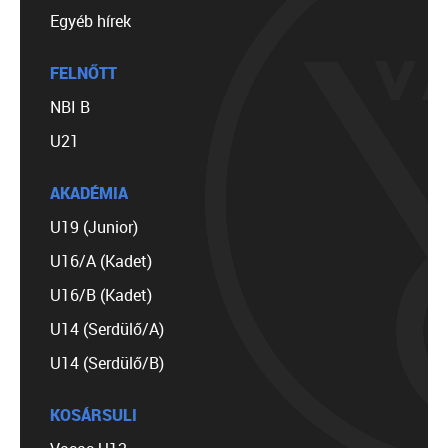
Egyéb hírek
FELNŐTT
NBI B
U21
AKADÉMIA
U19 (Junior)
U16/A (Kadet)
U16/B (Kadet)
U14 (Serdülő/A)
U14 (Serdülő/B)
KOSÁRSULI