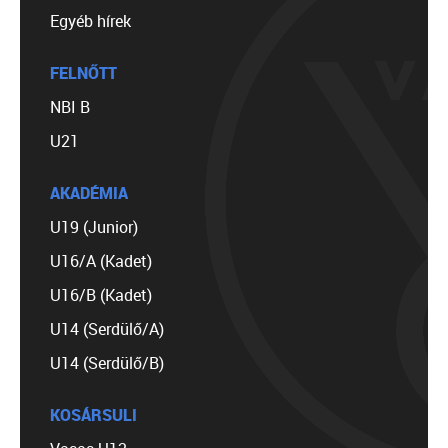
Egyéb hírek
FELNŐTT
NBI B
U21
AKADÉMIA
U19 (Junior)
U16/A (Kadet)
U16/B (Kadet)
U14 (Serdülő/A)
U14 (Serdülő/B)
KOSÁRSULI