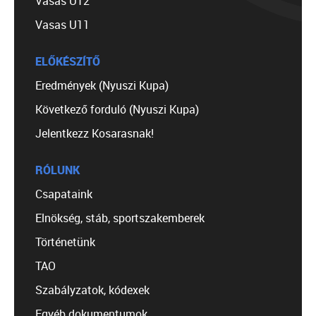
Vasas U12
Vasas U11
ELŐKÉSZÍTŐ
Eredmények (Nyuszi Kupa)
Következő forduló (Nyuszi Kupa)
Jelentkezz Kosarasnak!
RÓLUNK
Csapataink
Elnökség, stáb, sportszakemberek
Történetünk
TAO
Szabályzatok, kódexek
Egyéb dokumentumok