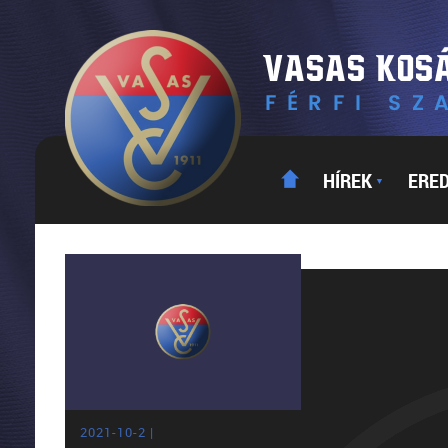
HÍREK
ERE
▼
2021-10-2 |