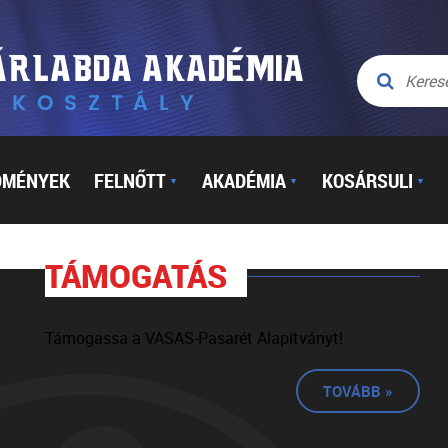
DMÉNYEK
FELNŐTT
AKADÉMIA
KOSÁRSULI
▼
▼
▼
TÁMOGATÁS
Támogassa a VASAS-Pasarét Alapítványt!
TOVÁBB »