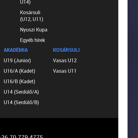
U14)
Kosársuli
(U12, U11)
Nyuszi Kupa
Egyéb hírek
AKADÉMIA
KOSÁRSULI
U19 (Junior)
Vasas U12
U16/A (Kadet)
Vasas U11
U16/B (Kadet)
U14 (Serdülő/A)
U14 (Serdülő/B)
36 70 779 4775