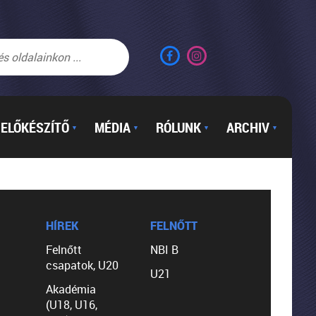
ELŐKÉSZÍTŐ
MÉDIA
RÓLUNK
ARCHIV
▼
▼
▼
▼
HÍREK
FELNŐTT
Felnőtt
NBI B
csapatok, U20
U21
Akadémia
(U18, U16,