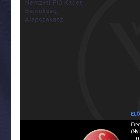
Nemzeti Fiú Kadet
Bajnokság,
Alapszakasz
ELŐ
Ere
(Ny
V