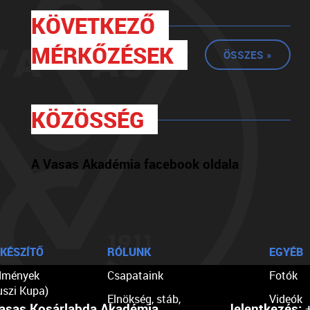
KÖVETKEZŐ
MÉRKŐZÉSEK
ÖSSZES »
KÖZÖSSÉG
A Vasas Akadémia facebook oldala
KÉSZÍTŐ
RÓLUNK
EGYÉB
dmények
Csapataink
Fotók
uszi Kupa)
Elnökség, stáb,
Videók
asas Kosárlabda Akadémia
Jelentkezés:
+