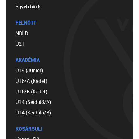
Egyéb hírek
FELNŐTT
NBI B
U21
AKADÉMIA
U19 (Junior)
U16/A (Kadet)
U16/B (Kadet)
U14 (Serdülő/A)
U14 (Serdülő/B)
KOSÁRSULI