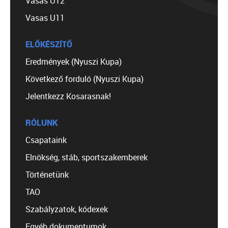
Vasas U12
Vasas U11
ELŐKÉSZÍTŐ
Eredmények (Nyuszi Kupa)
Következő forduló (Nyuszi Kupa)
Jelentkezz Kosarasnak!
RÓLUNK
Csapataink
Elnökség, stáb, sportszakemberek
Történetünk
TAO
Szabályzatok, kódexek
Egyéb dokumentumok