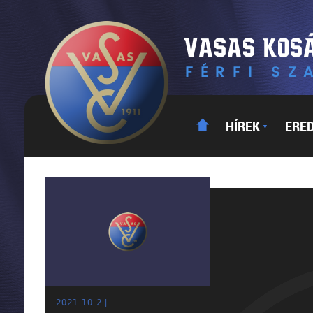
HÍREK
ERE
▼
2021-10-2 |