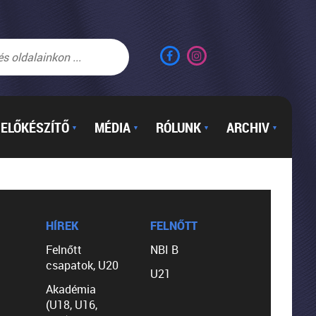
ELŐKÉSZÍTŐ
MÉDIA
RÓLUNK
ARCHIV
▼
▼
▼
▼
HÍREK
FELNŐTT
Felnőtt
NBI B
csapatok, U20
U21
Akadémia
(U18, U16,