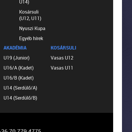
U14)
Kosársuli
(U12, U11)
Nyuszi Kupa
Egyéb hírek
AKADÉMIA
KOSÁRSULI
U19 (Junior)
Vasas U12
U16/A (Kadet)
Vasas U11
U16/B (Kadet)
U14 (Serdülő/A)
U14 (Serdülő/B)
36 70 779 4775