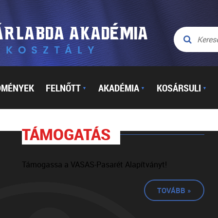
DMÉNYEK
FELNŐTT
AKADÉMIA
KOSÁRSULI
▼
▼
▼
TÁMOGATÁS
Támogassa a VASAS-Pasarét Alapítványt!
TOVÁBB »