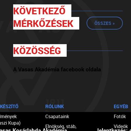
KÖVETKEZŐ
MÉRKŐZÉSEK
ÖSSZES »
KÖZÖSSÉG
A Vasas Akadémia facebook oldala
KÉSZÍTŐ
RÓLUNK
EGYÉB
dmények
Csapataink
Fotók
uszi Kupa)
Elnökség, stáb,
Videók
asas Kosárlabda Akadémia
Jelentkezés:
+