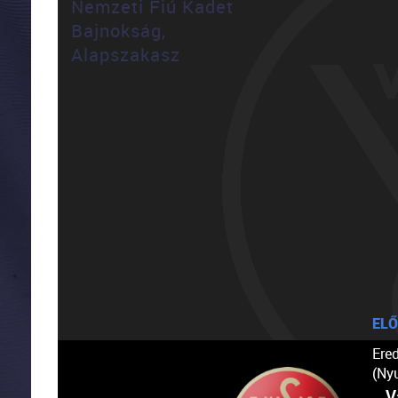
Nemzeti Fiú Kadet
Bajnokság,
Alapszakasz
ELŐ
Ere
(Ny
V