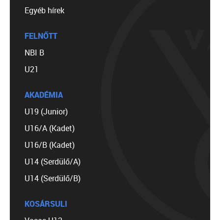
Egyéb hírek
FELNŐTT
NBI B
U21
AKADÉMIA
U19 (Junior)
U16/A (Kadet)
U16/B (Kadet)
U14 (Serdülő/A)
U14 (Serdülő/B)
KOSÁRSULI