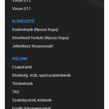
Vasas U12
Vasas U11
ELŐKÉSZÍTŐ
Eredmények (Nyuszi Kupa)
Következő forduló (Nyuszi Kupa)
Jelentkezz Kosarasnak!
RÓLUNK
Csapataink
Elnökség, stáb, sportszakemberek
Történetünk
TAO
Szabályzatok, kódexek
Egyéb dokumentumok