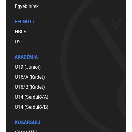
Egyéb hírek
FELNŐTT
NBI B
U21
AKADÉMIA
U19 (Junior)
U16/A (Kadet)
U16/B (Kadet)
U14 (Serdülő/A)
U14 (Serdülő/B)
KOSÁRSULI