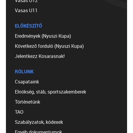
Vasas U12
Vasas U11
ELŐKÉSZÍTŐ
Eredmények (Nyuszi Kupa)
Következő forduló (Nyuszi Kupa)
Jelentkezz Kosarasnak!
RÓLUNK
Csapataink
Elnökség, stáb, sportszakemberek
Történetünk
TAO
Szabályzatok, kódexek
Egyéb dokumentumok