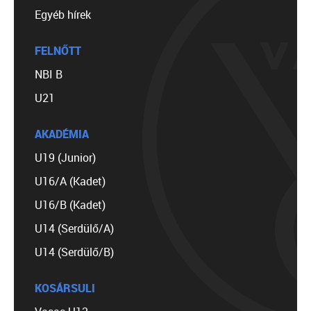
Egyéb hírek
FELNŐTT
NBI B
U21
AKADÉMIA
U19 (Junior)
U16/A (Kadet)
U16/B (Kadet)
U14 (Serdülő/A)
U14 (Serdülő/B)
KOSÁRSULI