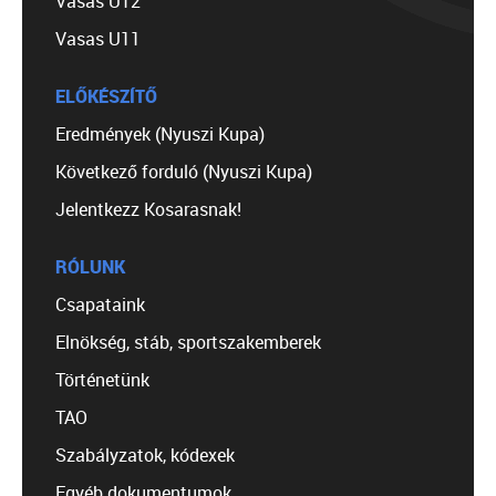
Vasas U12
Vasas U11
ELŐKÉSZÍTŐ
Eredmények (Nyuszi Kupa)
Következő forduló (Nyuszi Kupa)
Jelentkezz Kosarasnak!
RÓLUNK
Csapataink
Elnökség, stáb, sportszakemberek
Történetünk
TAO
Szabályzatok, kódexek
Egyéb dokumentumok