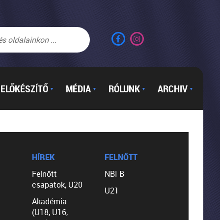
ELŐKÉSZÍTŐ
MÉDIA
RÓLUNK
ARCHIV
▼
▼
▼
▼
HÍREK
FELNŐTT
Felnőtt
NBI B
csapatok, U20
U21
Akadémia
(U18, U16,