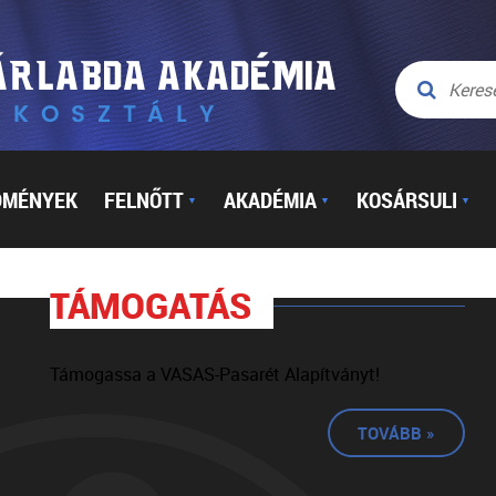
DMÉNYEK
FELNŐTT
AKADÉMIA
KOSÁRSULI
▼
▼
▼
TÁMOGATÁS
Támogassa a VASAS-Pasarét Alapítványt!
TOVÁBB »