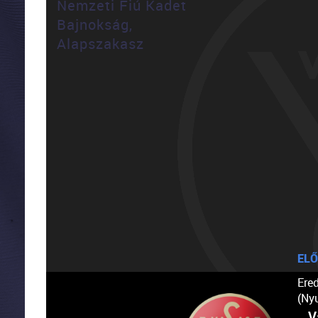
Nemzeti Fiú Kadet
Bajnokság,
Alapszakasz
ELŐ
Ere
(Ny
V