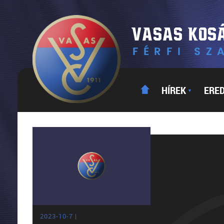
HÍREK
ERE
▼
2023-10-7 |