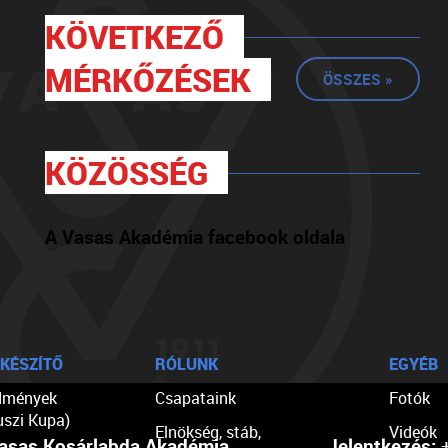
KÖVETKEZŐ
MÉRKŐZÉSEK
ÖSSZES »
KÖZÖSSÉG
A Vasas Akadémia facebook oldala
KÉSZÍTŐ
RÓLUNK
EGYÉB
dmények
Csapataink
Fotók
uszi Kupa)
Elnökség, stáb,
Videók
asas Kosárlabda Akadémia
Jelentkezés:
+