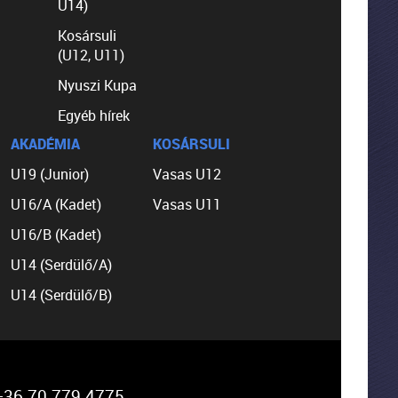
U14)
Kosársuli
(U12, U11)
Nyuszi Kupa
Egyéb hírek
AKADÉMIA
KOSÁRSULI
U19 (Junior)
Vasas U12
U16/A (Kadet)
Vasas U11
U16/B (Kadet)
U14 (Serdülő/A)
U14 (Serdülő/B)
36 70 779 4775