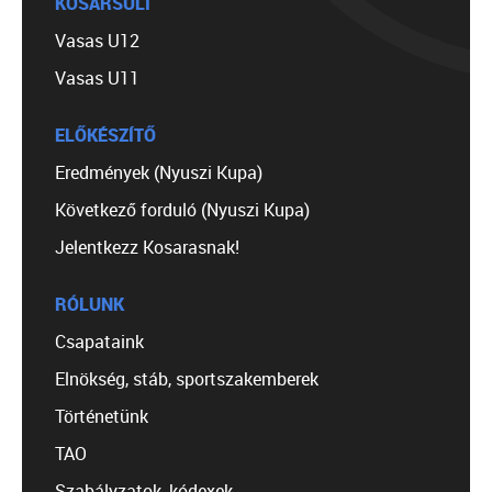
KOSÁRSULI
Vasas U12
Vasas U11
ELŐKÉSZÍTŐ
Eredmények (Nyuszi Kupa)
Következő forduló (Nyuszi Kupa)
Jelentkezz Kosarasnak!
RÓLUNK
Csapataink
Elnökség, stáb, sportszakemberek
Történetünk
TAO
Szabályzatok, kódexek