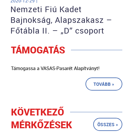
2020-12-29 |
Nemzeti Fiú Kadet
Bajnokság, Alapszakasz –
Főtábla II. – „D” csoport
TÁMOGATÁS
Támogassa a VASAS-Pasarét Alapítványt!
TOVÁBB »
KÖVETKEZŐ
MÉRKŐZÉSEK
ÖSSZES »