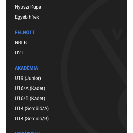
Nyuszi Kupa
Egyéb hírek
FELNŐTT
NBI B
U21
AKADÉMIA
U19 (Junior)
U16/A (Kadet)
U16/B (Kadet)
U14 (Serdülő/A)
U14 (Serdülő/B)