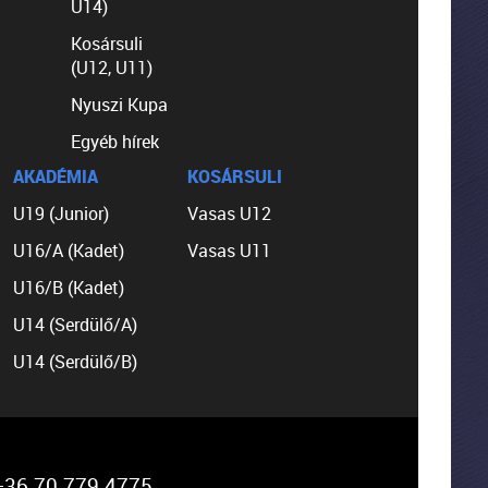
U14)
Kosársuli
(U12, U11)
Nyuszi Kupa
Egyéb hírek
AKADÉMIA
KOSÁRSULI
U19 (Junior)
Vasas U12
U16/A (Kadet)
Vasas U11
U16/B (Kadet)
U14 (Serdülő/A)
U14 (Serdülő/B)
36 70 779 4775