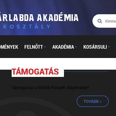
DMÉNYEK
FELNŐTT
AKADÉMIA
KOSÁRSULI
▼
▼
▼
TÁMOGATÁS
Támogassa a VASAS-Pasarét Alapítványt!
TOVÁBB »