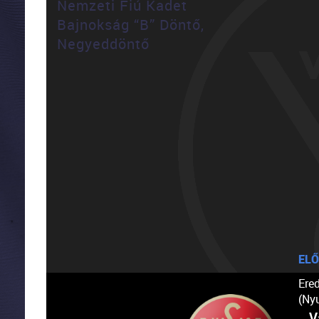
Nemzeti Fiú Kadet
Bajnokság “B” Döntő,
Negyeddöntő
ELŐ
Ere
(Ny
V