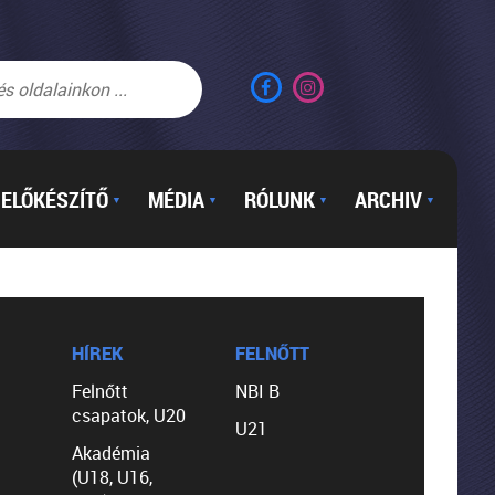
ELŐKÉSZÍTŐ
MÉDIA
RÓLUNK
ARCHIV
▼
▼
▼
▼
HÍREK
FELNŐTT
Felnőtt
NBI B
csapatok, U20
U21
Akadémia
(U18, U16,