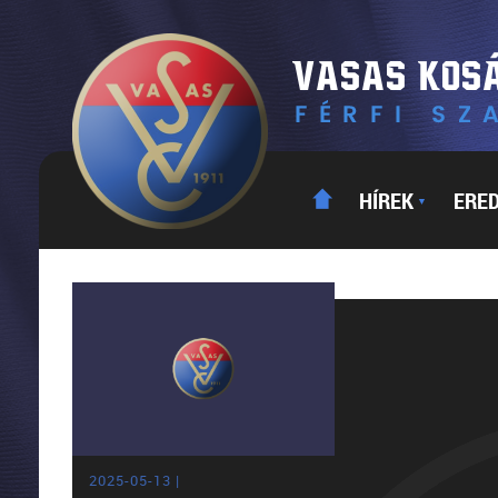
HÍREK
ERE
▼
2025-05-13 |