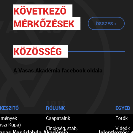
KÖVETKEZŐ
MÉRKŐZÉSEK
ÖSSZES »
KÖZÖSSÉG
A Vasas Akadémia facebook oldala
KÉSZÍTŐ
RÓLUNK
EGYÉB
dmények
Csapataink
Fotók
uszi Kupa)
Elnökség, stáb,
Videók
asas Kosárlabda Akadémia
Jelentkezés:
+