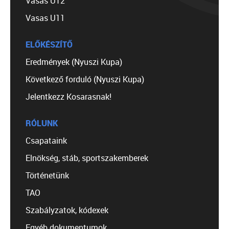
Vasas U12
Vasas U11
ELŐKÉSZÍTŐ
Eredmények (Nyuszi Kupa)
Következő forduló (Nyuszi Kupa)
Jelentkezz Kosarasnak!
RÓLUNK
Csapataink
Elnökség, stáb, sportszakemberek
Történetünk
TAO
Szabályzatok, kódexek
Egyéb dokumentumok