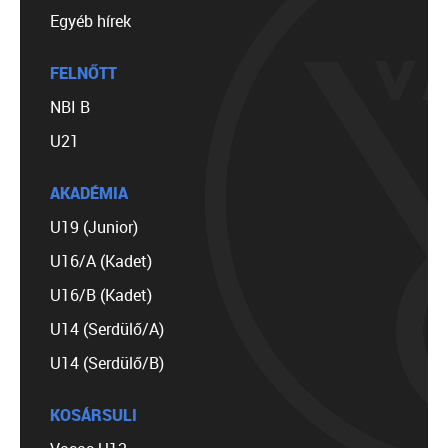
Egyéb hírek
FELNŐTT
NBI B
U21
AKADÉMIA
U19 (Junior)
U16/A (Kadet)
U16/B (Kadet)
U14 (Serdülő/A)
U14 (Serdülő/B)
KOSÁRSULI