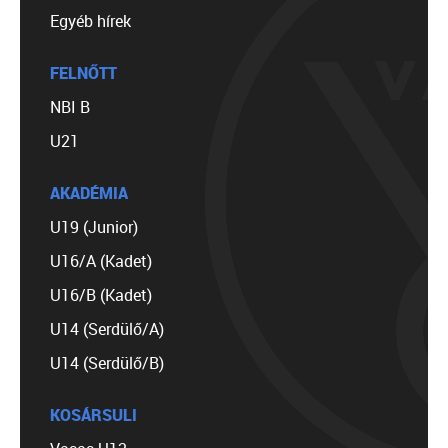
Egyéb hírek
FELNŐTT
NBI B
U21
AKADÉMIA
U19 (Junior)
U16/A (Kadet)
U16/B (Kadet)
U14 (Serdülő/A)
U14 (Serdülő/B)
KOSÁRSULI