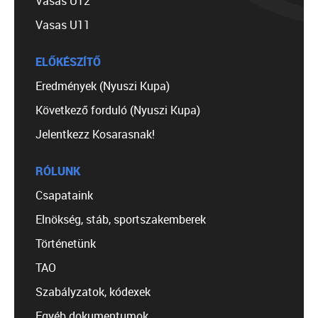
Vasas U12
Vasas U11
ELŐKÉSZÍTŐ
Eredmények (Nyuszi Kupa)
Következő forduló (Nyuszi Kupa)
Jelentkezz Kosarasnak!
RÓLUNK
Csapataink
Elnökség, stáb, sportszakemberek
Történetünk
TAO
Szabályzatok, kódexek
Egyéb dokumentumok