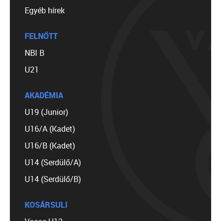
Egyéb hírek
FELNŐTT
NBI B
U21
AKADÉMIA
U19 (Junior)
U16/A (Kadet)
U16/B (Kadet)
U14 (Serdülő/A)
U14 (Serdülő/B)
KOSÁRSULI