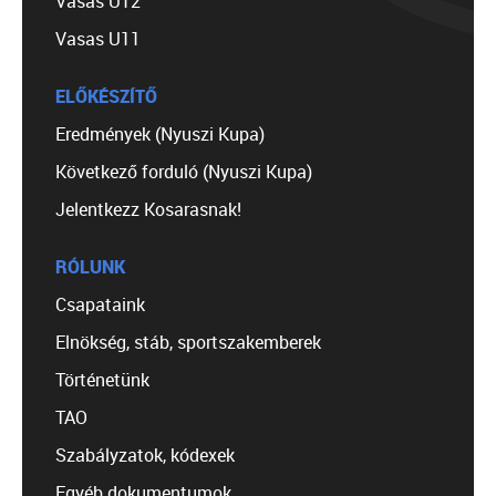
Vasas U12
Vasas U11
ELŐKÉSZÍTŐ
Eredmények (Nyuszi Kupa)
Következő forduló (Nyuszi Kupa)
Jelentkezz Kosarasnak!
RÓLUNK
Csapataink
Elnökség, stáb, sportszakemberek
Történetünk
TAO
Szabályzatok, kódexek
Egyéb dokumentumok