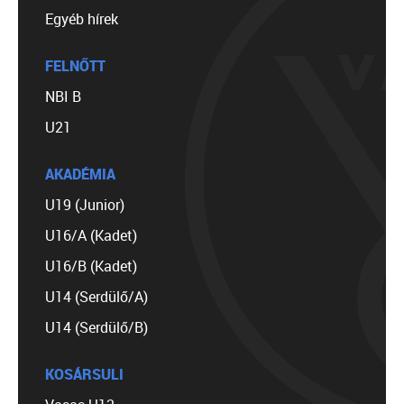
Egyéb hírek
FELNŐTT
NBI B
U21
AKADÉMIA
U19 (Junior)
U16/A (Kadet)
U16/B (Kadet)
U14 (Serdülő/A)
U14 (Serdülő/B)
KOSÁRSULI