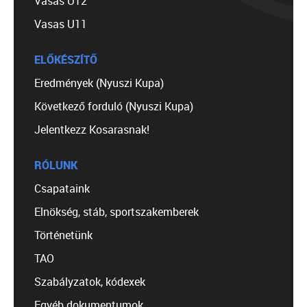
Vasas U12
Vasas U11
ELŐKÉSZÍTŐ
Eredmények (Nyuszi Kupa)
Következő forduló (Nyuszi Kupa)
Jelentkezz Kosarasnak!
RÓLUNK
Csapataink
Elnökség, stáb, sportszakemberek
Történetünk
TAO
Szabályzatok, kódexek
Egyéb dokumentumok