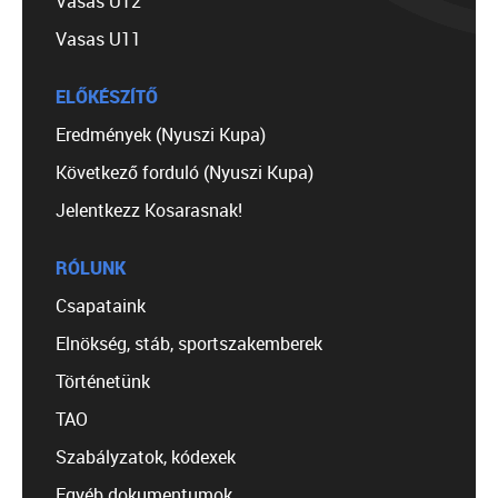
Vasas U12
Vasas U11
ELŐKÉSZÍTŐ
Eredmények (Nyuszi Kupa)
Következő forduló (Nyuszi Kupa)
Jelentkezz Kosarasnak!
RÓLUNK
Csapataink
Elnökség, stáb, sportszakemberek
Történetünk
TAO
Szabályzatok, kódexek
Egyéb dokumentumok