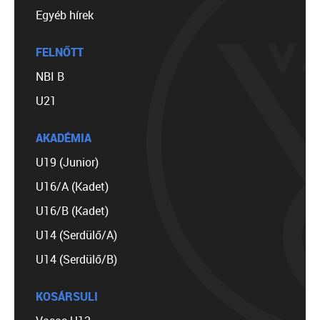
Egyéb hírek
FELNŐTT
NBI B
U21
AKADÉMIA
U19 (Junior)
U16/A (Kadet)
U16/B (Kadet)
U14 (Serdülő/A)
U14 (Serdülő/B)
KOSÁRSULI