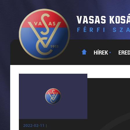
HÍREK
ERE
▼
2022-02-11 |