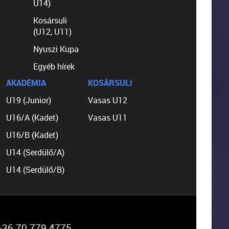
U14)
Kosársuli
(U12, U11)
Nyuszi Kupa
Egyéb hírek
AKADÉMIA
KOSÁRSULI
U19 (Junior)
Vasas U12
U16/A (Kadet)
Vasas U11
U16/B (Kadet)
U14 (Serdülő/A)
U14 (Serdülő/B)
36 70 779 4775