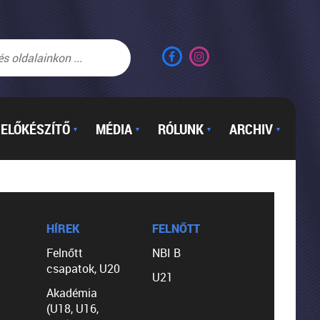
ELŐKÉSZÍTŐ
MÉDIA
RÓLUNK
ARCHIV
▼
▼
▼
▼
HÍREK
FELNŐTT
Felnőtt
NBI B
csapatok, U20
U21
Akadémia
(U18, U16,