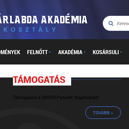
DMÉNYEK
FELNŐTT
AKADÉMIA
KOSÁRSULI
▼
▼
▼
TÁMOGATÁS
Támogassa a VASAS-Pasarét Alapítványt!
TOVÁBB »