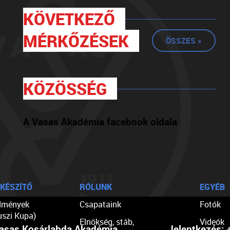
KÖVETKEZŐ
MÉRKŐZÉSEK
ÖSSZES »
KÖZÖSSÉG
A Vasas Akadémia facebook oldala
KÉSZÍTŐ
RÓLUNK
EGYÉB
dmények
Csapataink
Fotók
uszi Kupa)
Elnökség, stáb,
Videók
asas Kosárlabda Akadémia
Jelentkezés:
+