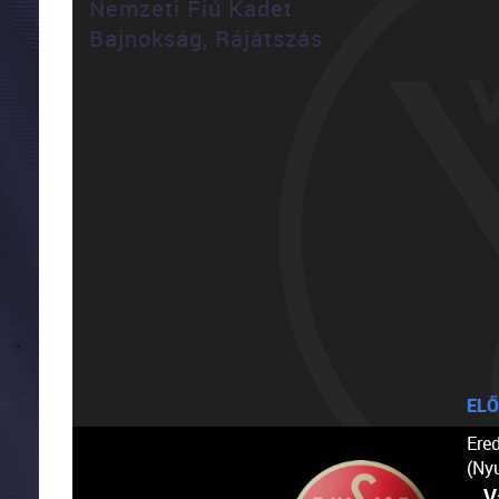
Nemzeti Fiú Kadet
Bajnokság, Rájátszás
ELŐ
Ere
(Ny
V