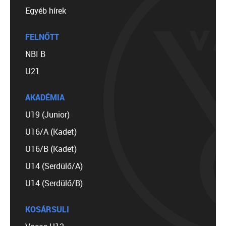
Egyéb hírek
FELNŐTT
NBI B
U21
AKADÉMIA
U19 (Junior)
U16/A (Kadet)
U16/B (Kadet)
U14 (Serdülő/A)
U14 (Serdülő/B)
KOSÁRSULI