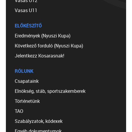
Vasas U12
Vasas U11
ELŐKÉSZÍTŐ
Eredmények (Nyuszi Kupa)
Következő forduló (Nyuszi Kupa)
Jelentkezz Kosarasnak!
RÓLUNK
Csapataink
Elnökség, stáb, sportszakemberek
Történetünk
TAO
Szabályzatok, kódexek
Egyéb dokumentumok