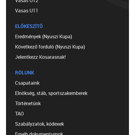
Vasas U12
Vasas U11
ELŐKÉSZÍTŐ
Eredmények (Nyuszi Kupa)
Következő forduló (Nyuszi Kupa)
Jelentkezz Kosarasnak!
RÓLUNK
Csapataink
Elnökség, stáb, sportszakemberek
Történetünk
TAO
Szabályzatok, kódexek
Egyéb dokumentumok