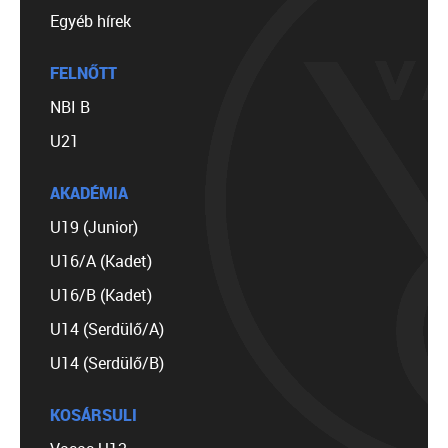
Egyéb hírek
FELNŐTT
NBI B
U21
AKADÉMIA
U19 (Junior)
U16/A (Kadet)
U16/B (Kadet)
U14 (Serdülő/A)
U14 (Serdülő/B)
KOSÁRSULI