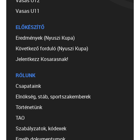
Vasas U12
Vasas U11
ELŐKÉSZÍTŐ
Eredmények (Nyuszi Kupa)
Következő forduló (Nyuszi Kupa)
Jelentkezz Kosarasnak!
RÓLUNK
Csapataink
Elnökség, stáb, sportszakemberek
Történetünk
TAO
Szabályzatok, kódexek
Egyéb dokumentumok