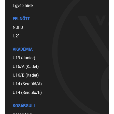
Egyéb hírek
FELNŐTT
NBI B
U21
AKADÉMIA
U19 (Junior)
U16/A (Kadet)
U16/B (Kadet)
U14 (Serdülő/A)
U14 (Serdülő/B)
KOSÁRSULI