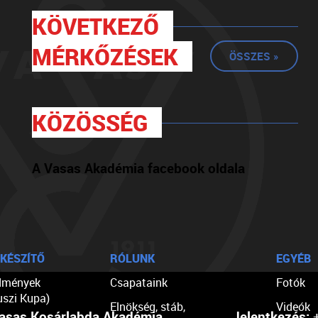
KÖVETKEZŐ
MÉRKŐZÉSEK
ÖSSZES »
KÖZÖSSÉG
A Vasas Akadémia facebook oldala
KÉSZÍTŐ
RÓLUNK
EGYÉB
dmények
Csapataink
Fotók
uszi Kupa)
Elnökség, stáb,
Videók
asas Kosárlabda Akadémia
Jelentkezés:
+