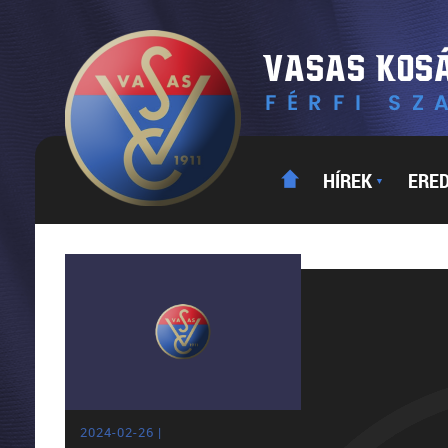
HÍREK
ERE
▼
2024-02-26 |