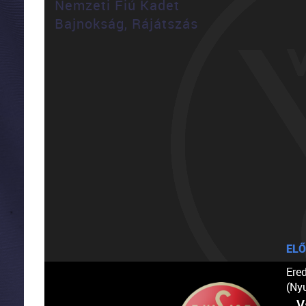
Nemzeti Fiú Kadet
Bajnokság, Rájátszás
ELŐ
Ere
(Ny
V