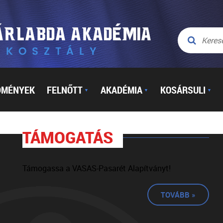
DMÉNYEK
FELNŐTT
AKADÉMIA
KOSÁRSULI
▼
▼
▼
TÁMOGATÁS
Támogassa a VASAS-Pasarét Alapítványt!
TOVÁBB »