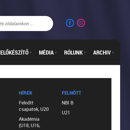
ELŐKÉSZÍTŐ
MÉDIA
RÓLUNK
ARCHIV
▼
▼
▼
▼
HÍREK
FELNŐTT
Felnőtt
NBI B
csapatok, U20
U21
Akadémia
(U18, U16,