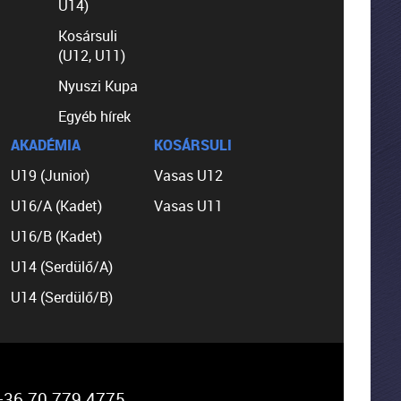
U14)
Kosársuli
(U12, U11)
Nyuszi Kupa
Egyéb hírek
AKADÉMIA
KOSÁRSULI
U19 (Junior)
Vasas U12
U16/A (Kadet)
Vasas U11
U16/B (Kadet)
U14 (Serdülő/A)
U14 (Serdülő/B)
36 70 779 4775