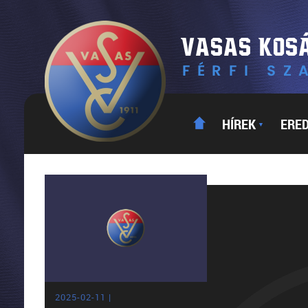
HÍREK
ERE
▼
2025-02-11 |