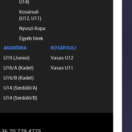
U14)
Kosársuli
(U12, U11)
Nyuszi Kupa
Egyéb hírek
AKADÉMIA
KOSÁRSULI
U19 (Junior)
Vasas U12
U16/A (Kadet)
Vasas U11
U16/B (Kadet)
U14 (Serdülő/A)
U14 (Serdülő/B)
36 70 779 4775