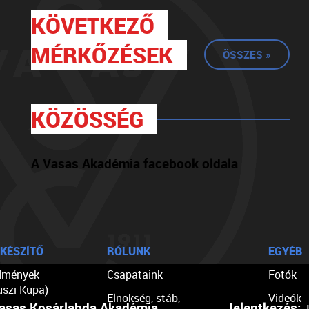
KÖVETKEZŐ
MÉRKŐZÉSEK
ÖSSZES »
KÖZÖSSÉG
A Vasas Akadémia facebook oldala
KÉSZÍTŐ
RÓLUNK
EGYÉB
dmények
Csapataink
Fotók
uszi Kupa)
Elnökség, stáb,
Videók
asas Kosárlabda Akadémia
Jelentkezés:
+