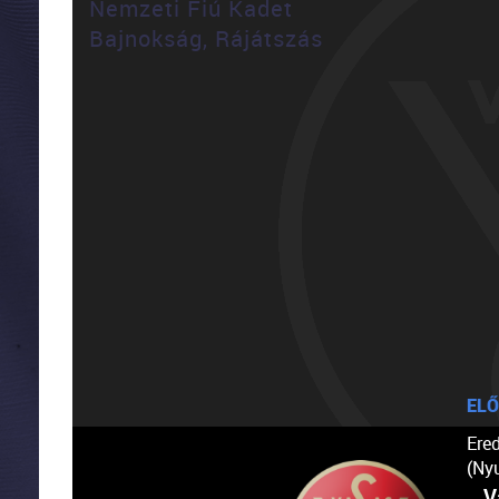
Nemzeti Fiú Kadet
Bajnokság, Rájátszás
ELŐ
Ere
(Ny
V