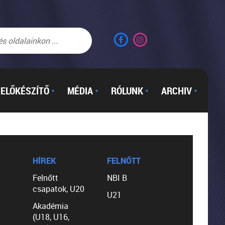
ELŐKÉSZÍTŐ
MÉDIA
RÓLUNK
ARCHIV
▼
▼
▼
▼
HÍREK
FELNŐTT
Felnőtt
NBI B
csapatok, U20
U21
Akadémia
(U18, U16,