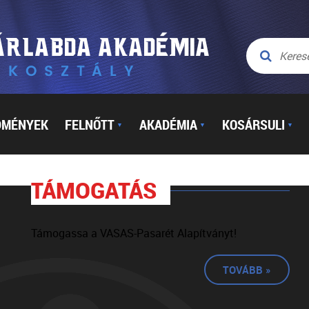
DMÉNYEK
FELNŐTT
AKADÉMIA
KOSÁRSULI
▼
▼
▼
TÁMOGATÁS
Támogassa a VASAS-Pasarét Alapítványt!
TOVÁBB »