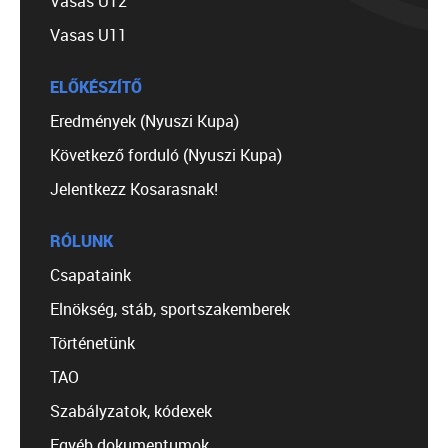
Vasas U12
Vasas U11
ELŐKÉSZÍTŐ
Eredmények (Nyuszi Kupa)
Következő forduló (Nyuszi Kupa)
Jelentkezz Kosarasnak!
RÓLUNK
Csapataink
Elnökség, stáb, sportszakemberek
Történetünk
TAO
Szabályzatok, kódexek
Egyéb dokumentumok