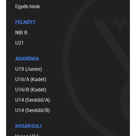
Egyéb hírek
FELNŐTT
NBI B
U21
AKADÉMIA
U19 (Junior)
U16/A (Kadet)
U16/B (Kadet)
U14 (Serdülő/A)
U14 (Serdülő/B)
KOSÁRSULI