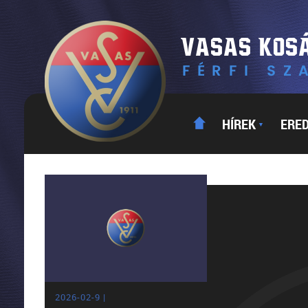
HÍREK
ERE
▼
2026-02-9 |