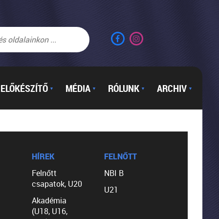
ELŐKÉSZÍTŐ
MÉDIA
RÓLUNK
ARCHIV
▼
▼
▼
▼
HÍREK
FELNŐTT
Felnőtt
NBI B
csapatok, U20
U21
Akadémia
(U18, U16,