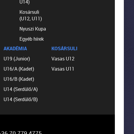
U14)
Kosársuli
(U12, U11)
Nyuszi Kupa
Egyéb hírek
AKADÉMIA
KOSÁRSULI
U19 (Junior)
Vasas U12
U16/A (Kadet)
Vasas U11
U16/B (Kadet)
U14 (Serdülő/A)
U14 (Serdülő/B)
36 70 779 4775