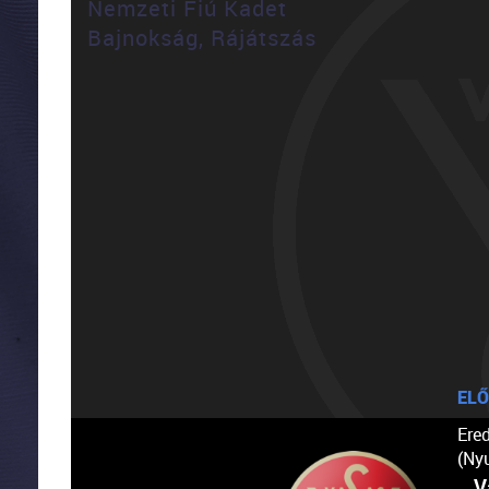
Nemzeti Fiú Kadet
Bajnokság, Rájátszás
ELŐ
Ere
(Ny
V