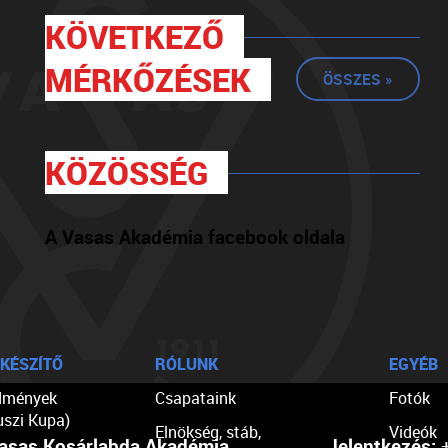
KÖVETKEZŐ
MÉRKŐZÉSEK
ÖSSZES »
KÖZÖSSÉG
A Vasas Akadémia facebook oldala
KÉSZÍTŐ
RÓLUNK
EGYÉB
dmények
Csapataink
Fotók
uszi Kupa)
Elnökség, stáb,
Videók
asas Kosárlabda Akadémia
Jelentkezés:
+