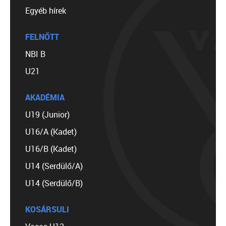
Egyéb hírek
FELNŐTT
NBI B
U21
AKADÉMIA
U19 (Junior)
U16/A (Kadet)
U16/B (Kadet)
U14 (Serdülő/A)
U14 (Serdülő/B)
KOSÁRSULI