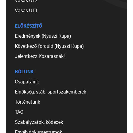
Vasas U12
Vasas U11
ELŐKÉSZÍTŐ
Eredmények (Nyuszi Kupa)
Következő forduló (Nyuszi Kupa)
Jelentkezz Kosarasnak!
RÓLUNK
Csapataink
Elnökség, stáb, sportszakemberek
Történetünk
TAO
Szabályzatok, kódexek
Egyéb dokumentumok