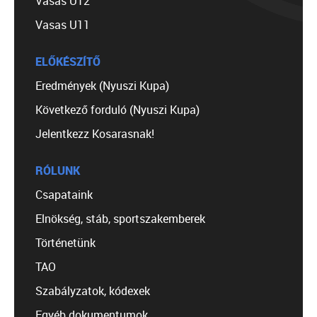
Vasas U12
Vasas U11
ELŐKÉSZÍTŐ
Eredmények (Nyuszi Kupa)
Következő forduló (Nyuszi Kupa)
Jelentkezz Kosarasnak!
RÓLUNK
Csapataink
Elnökség, stáb, sportszakemberek
Történetünk
TAO
Szabályzatok, kódexek
Egyéb dokumentumok