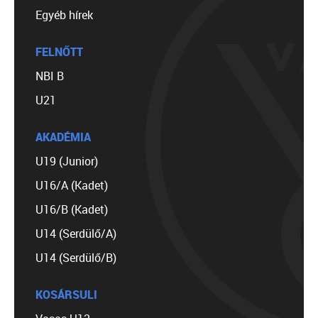
Egyéb hírek
FELNŐTT
NBI B
U21
AKADÉMIA
U19 (Junior)
U16/A (Kadet)
U16/B (Kadet)
U14 (Serdülő/A)
U14 (Serdülő/B)
KOSÁRSULI