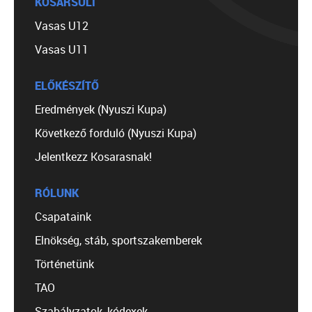
KOSÁRSULI
Vasas U12
Vasas U11
ELŐKÉSZÍTŐ
Eredmények (Nyuszi Kupa)
Következő forduló (Nyuszi Kupa)
Jelentkezz Kosarasnak!
RÓLUNK
Csapataink
Elnökség, stáb, sportszakemberek
Történetünk
TAO
Szabályzatok, kódexek