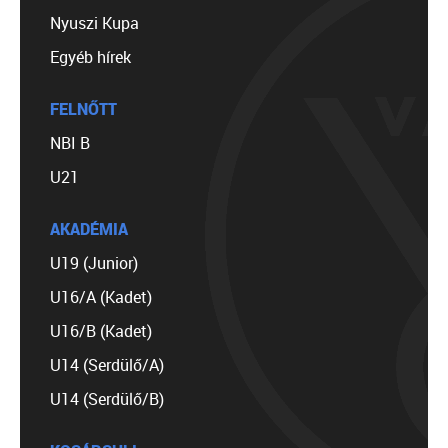
Nyuszi Kupa
Egyéb hírek
FELNŐTT
NBI B
U21
AKADÉMIA
U19 (Junior)
U16/A (Kadet)
U16/B (Kadet)
U14 (Serdülő/A)
U14 (Serdülő/B)