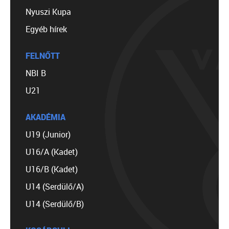
Nyuszi Kupa
Egyéb hírek
FELNŐTT
NBI B
U21
AKADÉMIA
U19 (Junior)
U16/A (Kadet)
U16/B (Kadet)
U14 (Serdülő/A)
U14 (Serdülő/B)