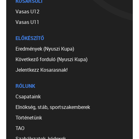
KOSÁRSULI
Vasas U12
Vasas U11
ELŐKÉSZÍTŐ
Eredmények (Nyuszi Kupa)
Következő forduló (Nyuszi Kupa)
Jelentkezz Kosarasnak!
RÓLUNK
Csapataink
Elnökség, stáb, sportszakemberek
Történetünk
TAO
Szabályzatok, kódexek