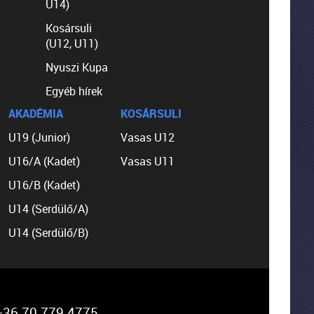
U14)
Kosársuli
(U12, U11)
Nyuszi Kupa
Egyéb hírek
AKADÉMIA
KOSÁRSULI
U19 (Junior)
Vasas U12
U16/A (Kadet)
Vasas U11
U16/B (Kadet)
U14 (Serdülő/A)
U14 (Serdülő/B)
36 70 779 4775