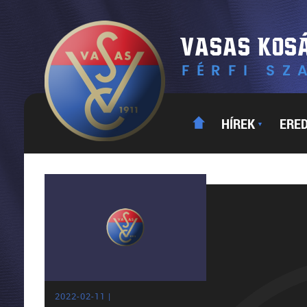
HÍREK
ERE
▼
2022-02-11 |