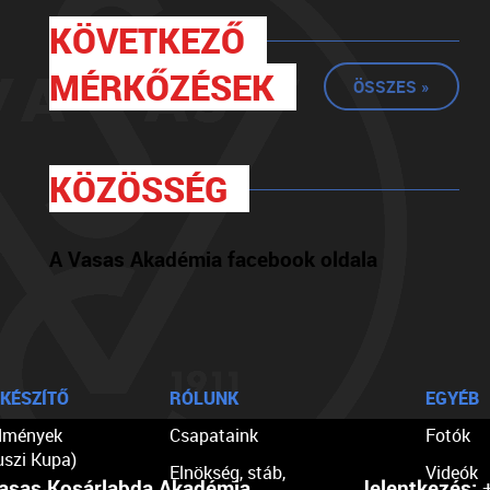
KÖVETKEZŐ
MÉRKŐZÉSEK
ÖSSZES »
KÖZÖSSÉG
A Vasas Akadémia facebook oldala
KÉSZÍTŐ
RÓLUNK
EGYÉB
dmények
Csapataink
Fotók
uszi Kupa)
Elnökség, stáb,
Videók
asas Kosárlabda Akadémia
Jelentkezés:
+