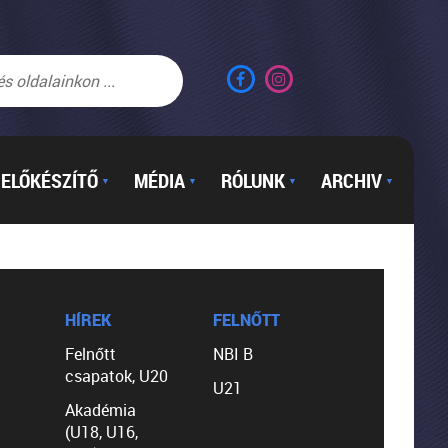
ELŐKÉSZÍTŐ
MÉDIA
RÓLUNK
ARCHIV
▼
▼
▼
▼
HÍREK
FELNŐTT
Felnőtt
NBI B
csapatok, U20
U21
Akadémia
(U18, U16,