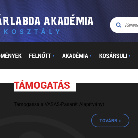
DMÉNYEK
FELNŐTT
AKADÉMIA
KOSÁRSULI
▼
▼
▼
TÁMOGATÁS
Támogassa a VASAS-Pasarét Alapítványt!
TOVÁBB »