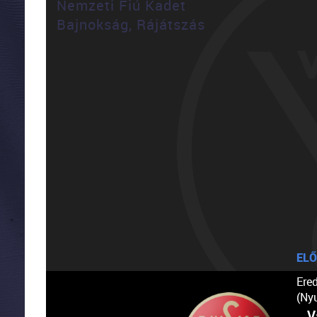
Nemzeti Fiú Kadet
Bajnokság, Rájátszás
ELŐ
Ere
(Ny
V