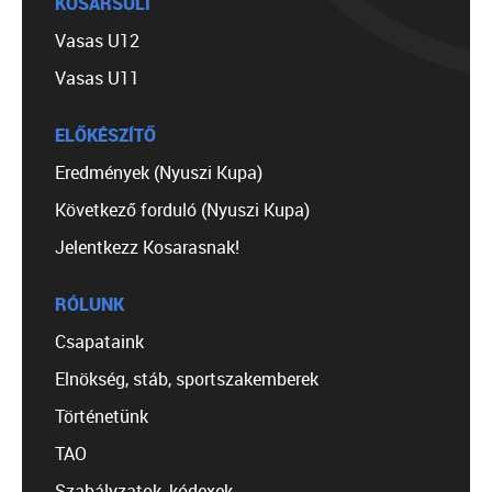
KOSÁRSULI
Vasas U12
Vasas U11
ELŐKÉSZÍTŐ
Eredmények (Nyuszi Kupa)
Következő forduló (Nyuszi Kupa)
Jelentkezz Kosarasnak!
RÓLUNK
Csapataink
Elnökség, stáb, sportszakemberek
Történetünk
TAO
Szabályzatok, kódexek