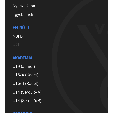
Nyuszi Kupa
Egyéb hírek
FELNŐTT
NBI B
U21
AKADÉMIA
U19 (Junior)
U16/A (Kadet)
U16/B (Kadet)
U14 (Serdülő/A)
U14 (Serdülő/B)