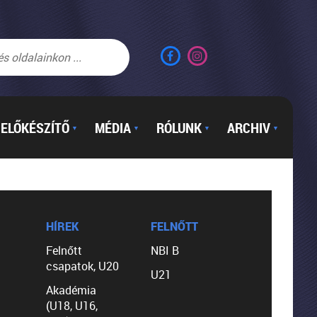
ELŐKÉSZÍTŐ
MÉDIA
RÓLUNK
ARCHIV
▼
▼
▼
▼
HÍREK
FELNŐTT
Felnőtt
NBI B
csapatok, U20
U21
Akadémia
(U18, U16,