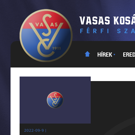
HÍREK
ERE
▼
2022-09-9 |