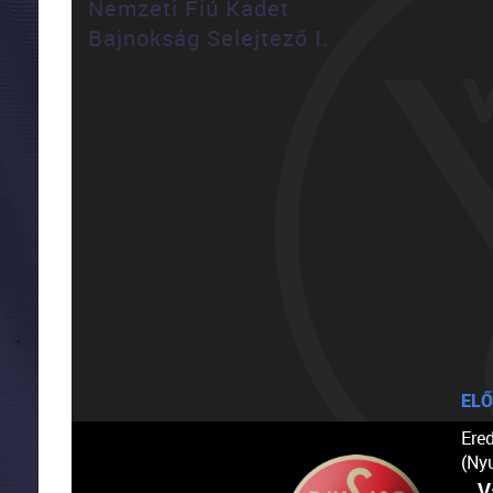
Nemzeti Fiú Kadet
Bajnokság Selejtező I.
ELŐ
Ere
(Ny
V