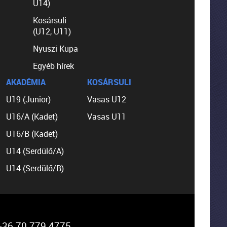
U14)
Kosársuli
(U12, U11)
Nyuszi Kupa
Egyéb hírek
AKADÉMIA
KOSÁRSULI
U19 (Junior)
Vasas U12
U16/A (Kadet)
Vasas U11
U16/B (Kadet)
U14 (Serdülő/A)
U14 (Serdülő/B)
36 70 779 4775