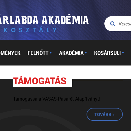
DMÉNYEK
FELNŐTT
AKADÉMIA
KOSÁRSULI
▼
▼
▼
TÁMOGATÁS
Támogassa a VASAS-Pasarét Alapítványt!
TOVÁBB »