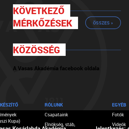
KÖVETKEZŐ
MÉRKŐZÉSEK
ÖSSZES »
KÖZÖSSÉG
A Vasas Akadémia facebook oldala
KÉSZÍTŐ
RÓLUNK
EGYÉB
dmények
Csapataink
Fotók
uszi Kupa)
Elnökség, stáb,
Videók
asas Kosárlabda Akadémia
Jelentkezés:
+