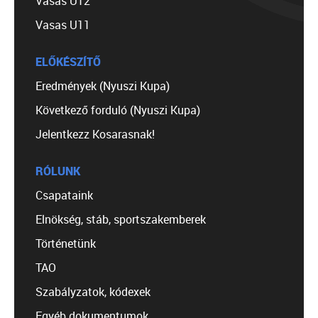
Vasas U12
Vasas U11
ELŐKÉSZÍTŐ
Eredmények (Nyuszi Kupa)
Következő forduló (Nyuszi Kupa)
Jelentkezz Kosarasnak!
RÓLUNK
Csapataink
Elnökség, stáb, sportszakemberek
Történetünk
TAO
Szabályzatok, kódexek
Egyéb dokumentumok