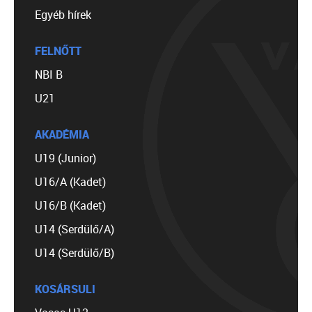
Egyéb hírek
FELNŐTT
NBI B
U21
AKADÉMIA
U19 (Junior)
U16/A (Kadet)
U16/B (Kadet)
U14 (Serdülő/A)
U14 (Serdülő/B)
KOSÁRSULI